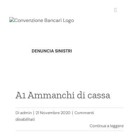
Salta
al
contenuto
DENUNCIA SINISTRI
A1 Ammanchi di cassa
Di
admin
|
21 Novembre 2020
|
Commenti
su
disabilitati
A1
Continua a leggere
Ammanchi
di