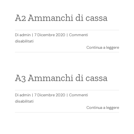
cassa
A2 Ammanchi di cassa
Di
admin
|
7 Dicembre 2020
|
Commenti
su
disabilitati
A2
Continua a leggere
Ammanchi
di
cassa
A3 Ammanchi di cassa
Di
admin
|
7 Dicembre 2020
|
Commenti
su
disabilitati
A3
Continua a leggere
Ammanchi
di
cassa